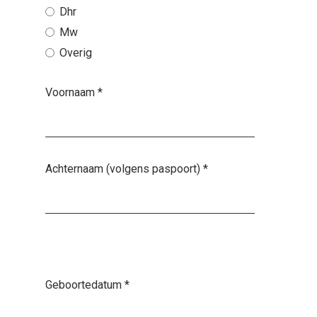
Dhr
Mw
Overig
Voornaam
*
Achternaam (volgens paspoort)
*
Geboortedatum
*